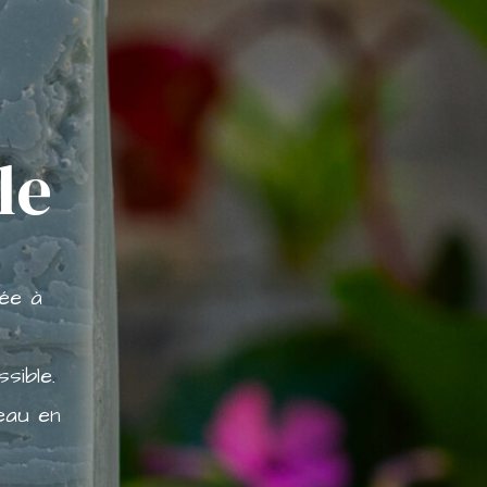
le
ée à
sible.
eau en