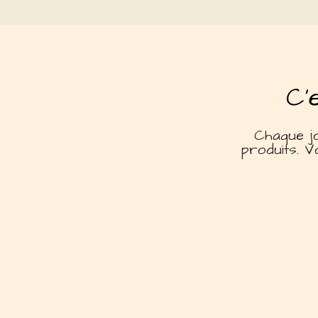
C'
Chaque jo
produits. V
rès naturel.
Idéal 