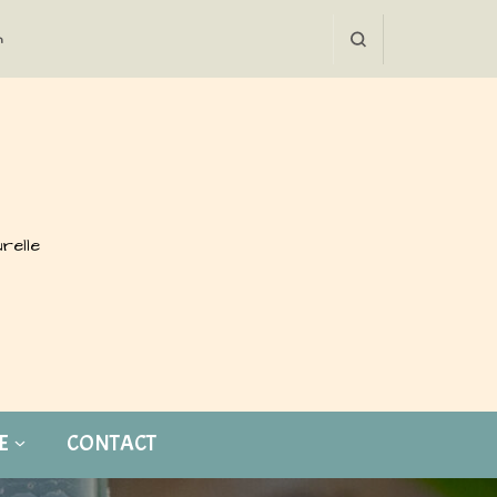
h
urelle
E
CONTACT