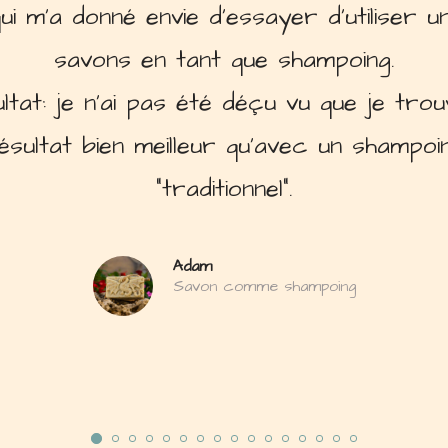
ux plus m'en passer. C'est une chance d
une savonnerie artisanale à Draguignan
Véronique
Peau fragile