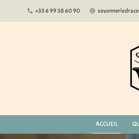
+33 6 99 38 60 90
savonneriedrac
ACCUEIL
QU