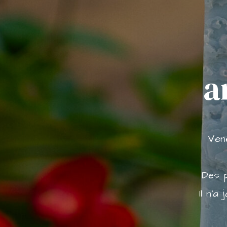
a
Ven
Des p
Il n'