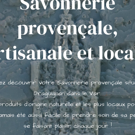
Savonnerie
provençale,
rtisanale et loca
ez découvrir votre Savonnerie provençale situ
Draguignan dans le Var.
roduits d'origine naturelle et les plus locaux pos
a jamais été aussi facile de prendre soin de sa p
se faisant plaisir chaque jour !