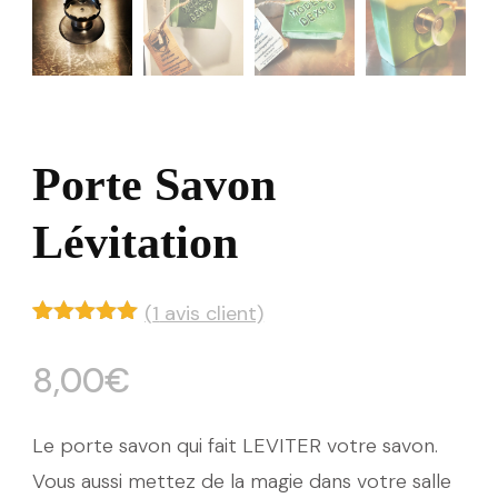
Porte Savon
Lévitation
(
1
avis client)
Noté
1
5.00
sur 5
8,00
€
basé sur
notation
client
Le porte savon qui fait LEVITER votre savon.
Vous aussi mettez de la magie dans votre salle